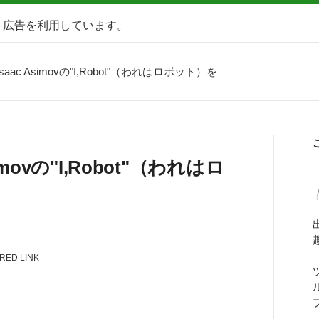
ト広告を利用しています。
ac Asimovの"I,Robot"（われはロボット）を
movの"I,Robot"（われはロ
RED LINK