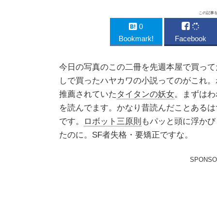
この記事
0
Bookmark!
Facebook
今日の写真のこの二冊を先週本屋で買ってた
しで買ったハヤカワの小説ってのがこれ。
推薦されていた
タイタンの妖女
。まずはわ
を読んでます。かなり昔読んだことあるは
です。
ロボット三原則
もパッと頭に浮かび
たのに。SF者失格・要矯正ですな。
SPONSO