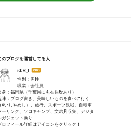
このブログを運営してる人
id:R_I
はて
なブ
性別：男性
ログ
職業：会社員
Pro
出身：福岡県（千葉県にも在住歴あり）
趣味：ブログ書き、美味しいものを食べに行く
（
#いしやめし
）、旅行、スポーツ観戦、自転車
ツーリング、ソロキャンプ、文房具収集、デジタ
ルガジェット漁り
プロフィール詳細はアイコンをクリック！