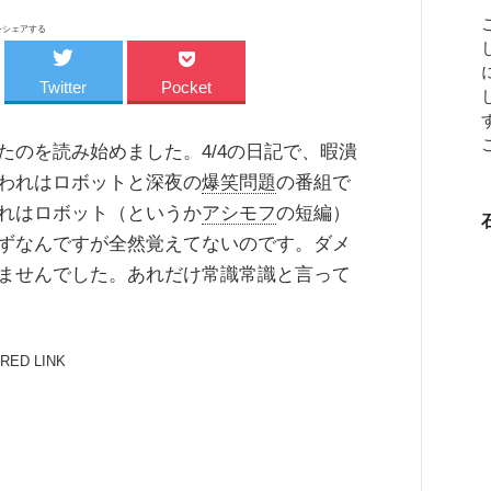
をシェアする
Twitter
Pocket
のを読み始めました。4/4の日記で、暇潰
われはロボットと深夜の
爆笑問題
の番組で
れはロボット（というか
アシモフ
の短編）
ずなんですが全然覚えてないのです。ダメ
ませんでした。あれだけ常識常識と言って
RED LINK