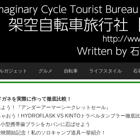
ルガジェット
グルメ
自転車
ライフスタイル
石
のメガネを実際に作って徹底比較！
れよう！『アンダーアーマーシークレットセール』
う！HYDROFLASK VS KINTOトラベルタンブラー徹底
の超小型携帯歯ブラシをカバンに忍ばせよう
放映開始記念！私のソロキャンプ道具一挙紹介！