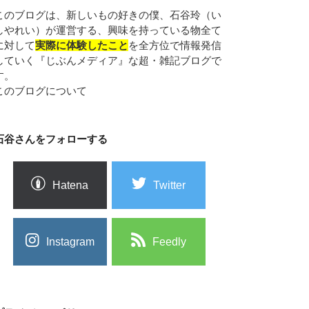
このブログは、新しいもの好きの僕、石谷玲（い
しやれい）が運営する、興味を持っている物全て
に対して
実際に体験したこと
を全方位で情報発信
していく『じぶんメディア』な超・雑記ブログで
す。
このブログについて
石谷さんをフォローする
Hatena
Twitter
Instagram
Feedly