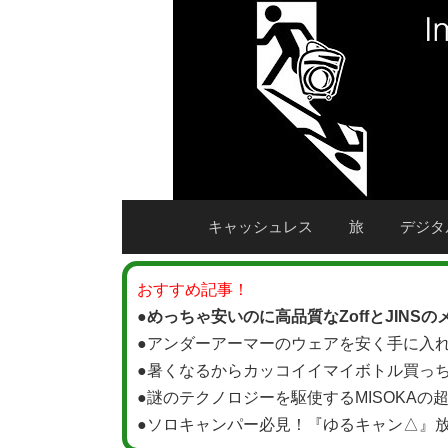
キャッシュレス
旅
デジタ
おすすめ記事！
●
めっちゃ安いのに高品質なZoffとJINS
●
アンダーアーマーのウェアを安く手に入
●
暑くなるからカッコイイマイボトル買っちゃお
●
謎のテクノロジーを駆使するMISOKA
●
ソロキャンパー必見！『ゆるキャン△』