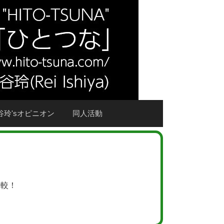
谷玲'sオピニオン
同人活動
比較！